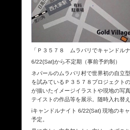
「Ｐ３５７８ ムラバリでキャンドル
6/22(Sat)から不定期（事前予約制）
ネパールのムラバリ村で世界初の自立
を試みているＰ３５７８プロジェクト
が描いたイメージイラストや現地の写真
テイストの作品等を展示。随時入れ替
iキャンドルナイト 6/22(Sat) 現地
予定。