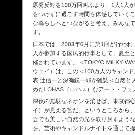
原発反対を100万回叫ぶより、1人1人
をつけずに過ごす時間を体感していく
な暮らしへとつながると考え、みんな
す。
日本では、2003年6月に第1回が行わ
人が参加する国民的行事として、夏至
催されています。＜TOKYO MiLKY 
ウェイ）は、この＜100万人のキャン
表 辻信一と深瀬鋭一郎が雑誌＜自然と
めたLOHAS（ロハス）なアート・フ
深夜の無駄なネオンを消せば、東京都
イ）が見える筈だ、というところから
会でも美しい自然の光を取り戻すよう
を、芸術やキャンドルナイトを通じて