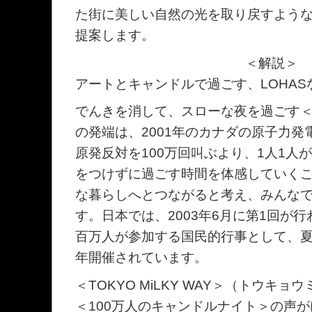
た街に美しい自然の光を取り戻すよう
提案します。
＜解説＞
アートとキャンドルで過ごす、LOHA
でんきを消して、スローな夜を過ごす
の発端は、2001年のカナダの原子力
原発反対を100万回叫ぶより、1人1人
をつけずに過ごす時間を体感していく
な暮らしへとつながると考え、みんな
す。日本では、2003年6月に第1回が
百万人が参加する国民的行事として、
年開催されています。
＜TOKYO MiLKY WAY＞（トウキ
＜100万人のキャンドルナイト＞の声が