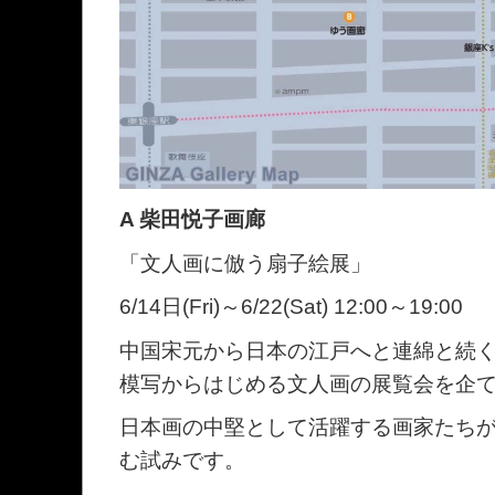
A 柴田悦子画廊
「文人画に倣う扇子絵展」
6/14日(Fri)～6/22(Sat) 12:00～19:00
中国宋元から日本の江戸へと連綿と続
模写からはじめる文人画の展覧会を企
日本画の中堅として活躍する画家たち
む試みです。