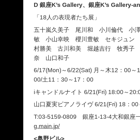
D 銀座K’s Gallery、銀座K’s Galler
「18人の表現者たち展」
五十嵐久美子 尾川和 小川倫代 小
敏 小山幸映 櫻川豊敏 セキジュン
村勝美 古川和美 堀越吉行 牧秀子
奈 山口和子
6/17(Mon)～6/22(Sat) 月～木12：00
00/土11：30～17：00
iキャンドルナイト 6/21(Fri) 18:00～20:
山口夏実ピアノライヴ 6/21(Fri) 18：00
T:03-5159-0809 銀座1-13-4大和
g.main.jp/
<奥野ビル>