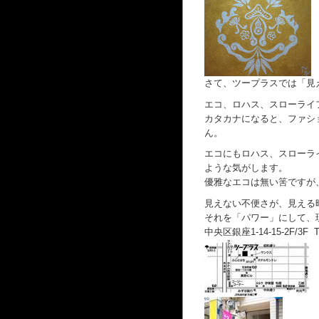
さて、ツープラスでは「見
エコ、ロハス、スローライ
カタカナになると、ファシ
ん。
エコにもロハス、スローラ
ような気がします。
優雅なエコは無い筈ですが
見えない不便さが、見える
それを「パワー」にして、
中央区銀座1-14-15-2F/3F TE