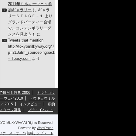
2011年ミルキーウェイ参
加ギャラリー
に
ギャラ
リーＳＴＡＧＥ－１
より
グランドパーティー会場
で、コンテンポラリーダ
ンスを見よう！
に
Tweets that mention
http://tokyomilkyway.org/?
p=218utm_sourcepingback
-- Topsy.com
より
Aで銀河を観る 2006
トウキョウ
ーウェイ2010
トウキョウミル
2015
インタビュー
私的
スタッフ募集
プチ・イベント
KYO MiLKYWAY.All Rights Reserved.
Powered by
WordPress
ファーストサーバ
無料テンプレート