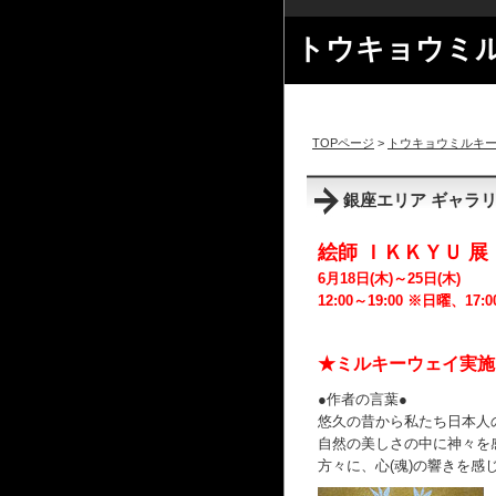
トウキョウミ
TOPページ
>
トウキョウミルキーウ
銀座エリア ギャラ
絵師 ＩＫＫＹＵ 展 【 K
6月18日(木)～25日(木)
12:00～19:00 ※日曜、17
★ミルキーウェイ実施日
●作者の言葉●
悠久の昔から私たち日本人
自然の美しさの中に神々を
方々に、心(魂)の響きを感じ