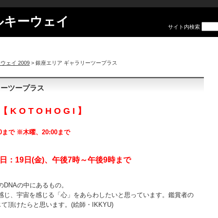
ルキーウェイ
サイト内検索
ェイ 2009
> 銀座エリア ギャラリーツープラス
リーツープラス
 O T O H O G I 】
:00まで ※木曜、20:00まで
：19日(金)、午後7時～午後9時まで
のDNAの中にあるもの。
感じ、宇宙を感じる「心」をあらわしたいと思っています。鑑賞者の
て頂けたらと思います。(絵師・IKKYU)