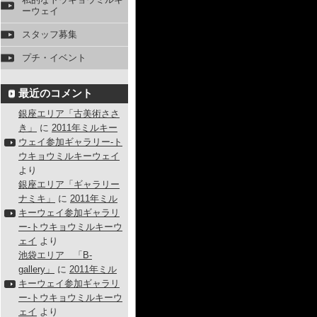
ーウェイ
スタッフ募集
プチ・イベント
最近のコメント
銀座エリア「古美術ささ
き」
に
2011年ミルキー
ウェイ参加ギャラリー-ト
ウキョウミルキーウェイ
より
銀座エリア「ギャラリー
ナミキ」
に
2011年ミル
キーウェイ参加ギャラリ
ー-トウキョウミルキーウ
ェイ
より
池袋エリア 「B-
gallery」
に
2011年ミル
キーウェイ参加ギャラリ
ー-トウキョウミルキーウ
ェイ
より