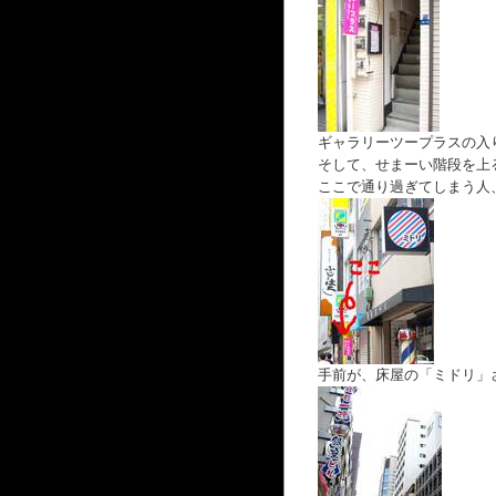
ギャラリーツープラスの入
そして、せまーい階段を上
ここで通り過ぎてしまう人
手前が、床屋の「ミドリ」